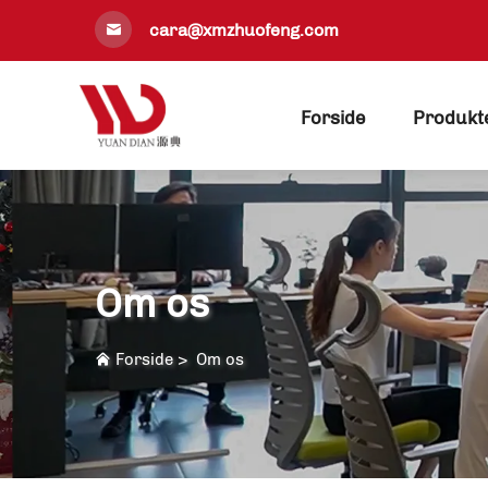
cara@xmzhuofeng.com
Forside
Produkt
Om os
Forside
>
Om os