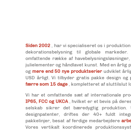
Siden 2002
, har vi specialiseret os i produktio
dekorationsbelysning til globale markeder
omfattende række af havebelysningsløsninger, 
julielementer og håndlavet kunst. Med en årlig
og
mere end 50 nye produktserier
udviklet årl
USD årligt. Vi tilbyder gratis pakke design og
færre som 15 dage
, kompletteret af sluttilslut l
Vi har et omfattende sæt af internationale pr
IP65, FCC og UKCA
, hvilket er et bevis på dere
selskab sikrer det bæredygtig produktion.
designpatenter, driftes der 40+ fuldt inte
pakkelinjer, besat af ferdige medarbejdere
arbe
Vores vertikalt koordinerede produktionssys