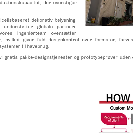
duktionskapacitet, der overstiger
lcellsbaseret dekorativ belysning,
 understøtter globale partnere
 Vores ingeniørteam oversætter
r, hvilket giver fuld designkontrol over formater, farve
-systemer til havebrug.
er vi gratis pakke-designstjenester og prototypeprøver uden