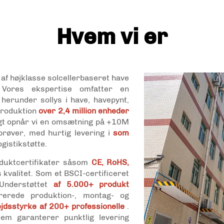
Hvem vi er
n af højklasse solcellerbaseret have
. Vores ekspertise omfatter en
herunder sollys i have, havepynt,
 produktion
over 2,4 million enheder
igt opnår vi en omsætning på +10M
 prøver, med hurtig levering i
som
ogistikstøtte.
oduktcertifikater såsom
CE, RoHS,
s kvalitet. Som et BSCI-certificeret
 Understøttet
af 5.000+ produkt
grerede produktion-, montag- og
jdsstyrke af 200+ professionelle
.
tem garanterer punktlig levering