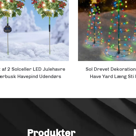
 af 2 Solceller LED Julehavre
Sol Drevet Dekoratio
ærbusk Havepind Udendørs
Have Yard Læng Sti 
Holidagepynt
Dekorativ Udendørs LE
Sol Lights
Produkter