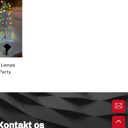
n Lampe
Party
D Juletræ
Kontakt os