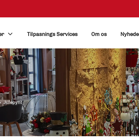
er
Tilpasnings Services
Om os
Nyhede
>
Julepynt