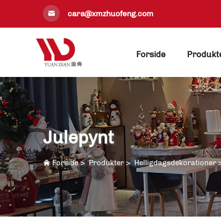
cara@xmzhuofeng.com
Forside
Produkt
Julepynt
Forside
>
Produkter
>
Helligdagsdekorationer