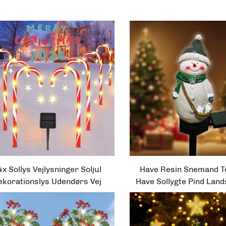
x Sollys Vejlysninger Soljul
Have Resin Snemand T
ekorationslys Udendørs Vej
Have Sollygte Pind Land
Pynt