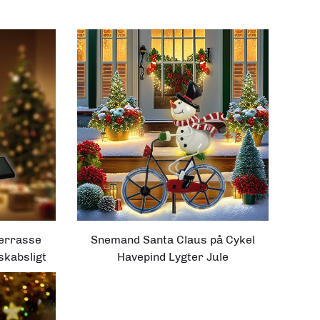
errasse
Snemand Santa Claus på Cykel
skabsligt
Havepind Lygter Jule
Solhavepynt