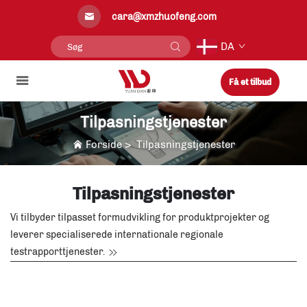
cara@xmzhuofeng.com
DA
Få et tilbud
Tilpasningstjenester
Forside
>
Tilpasningstjenester
Tilpasningstjenester
Vi tilbyder tilpasset formudvikling for produktprojekter og
leverer specialiserede internationale regionale
testrapporttjenester.