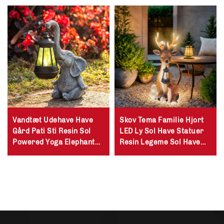
Vandtæt Udehave Have
Skov Tema Familie Hjort
Gård Pati Sti Resin Sol
LED Ly Sol Have Statuer
Powered Yoga Elephant
Resin Legeme Sol Have
Skulptur Dekorativ Lys
Dekoration