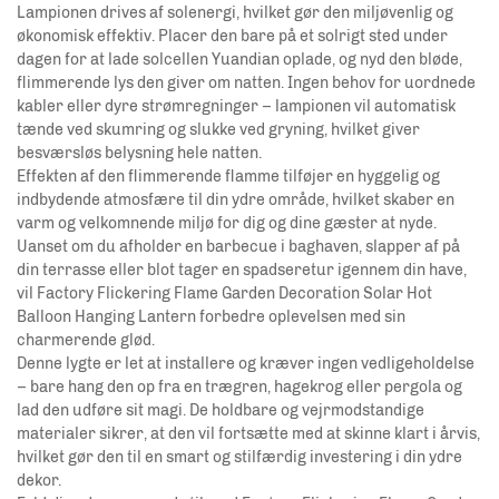
Lampionen drives af solenergi, hvilket gør den miljøvenlig og
økonomisk effektiv. Placer den bare på et solrigt sted under
dagen for at lade solcellen
Yuandian
oplade, og nyd den bløde,
flimmerende lys den giver om natten. Ingen behov for uordnede
kabler eller dyre strømregninger – lampionen vil automatisk
tænde ved skumring og slukke ved gryning, hvilket giver
besværsløs belysning hele natten.
Effekten af den flimmerende flamme tilføjer en hyggelig og
indbydende atmosfære til din ydre område, hvilket skaber en
varm og velkomnende miljø for dig og dine gæster at nyde.
Uanset om du afholder en barbecue i baghaven, slapper af på
din terrasse eller blot tager en spadseretur igennem din have,
vil Factory Flickering Flame Garden Decoration Solar Hot
Balloon Hanging Lantern forbedre oplevelsen med sin
charmerende glød.
Denne lygte er let at installere og kræver ingen vedligeholdelse
– bare hang den op fra en trægren, hagekrog eller pergola og
lad den udføre sit magi. De holdbare og vejrmodstandige
materialer sikrer, at den vil fortsætte med at skinne klart i årvis,
hvilket gør den til en smart og stilfærdig investering i din ydre
dekor.