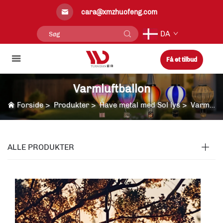
cara@xmzhuofeng.com
DA
Få et tilbud
Varmluftballon
Forside
>
Produkter
>
Have metal med Sol lys
>
Varmluftballon
ALLE PRODUKTER