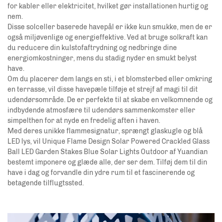
for kabler eller elektricitet, hvilket gør installationen hurtig og
nem.
Disse solceller baserede havepål er ikke kun smukke, men de er
også miljøvenlige og energieffektive. Ved at bruge solkraft kan
du reducere din kulstofaftrydning og nedbringe dine
energiomkostninger, mens du stadig nyder en smukt belyst
have.
Om du placerer dem langs en sti, i et blomsterbed eller omkring
en terrasse, vil disse havepæle tilføje et strejf af magi til dit
udendørsområde. De er perfekte til at skabe en velkomnende og
indbydende atmosfære til udendørs sammenkomster eller
simpelthen for at nyde en fredelig aften i haven.
Med deres unikke flammesignatur, sprængt glaskugle og blå
LED lys, vil Unique Flame Design Solar Powered Crackled Glass
Ball LED Garden Stakes Blue Solar Lights Outdoor af Yuandian
bestemt imponere og glæde alle, der ser dem. Tilføj dem til din
have i dag og forvandle din ydre rum til et fascinerende og
betagende tilflugtssted.