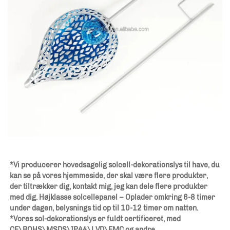
*Vi producerer hovedsagelig solcell-dekorationslys til have, du 
kan se på vores hjemmeside, der skal være flere produkter, 
der tiltrækker dig, kontakt mig, jeg kan dele flere produkter 
med dig. Højklasse solcellepanel – Oplader omkring 6-8 timer 
under dagen, belysnings tid op til 10-12 timer om natten. 
*Vores sol-dekorationslys er fuldt certificeret, med 
CE\ROHS\MSDS\IP44\LVD\EMC og andre 