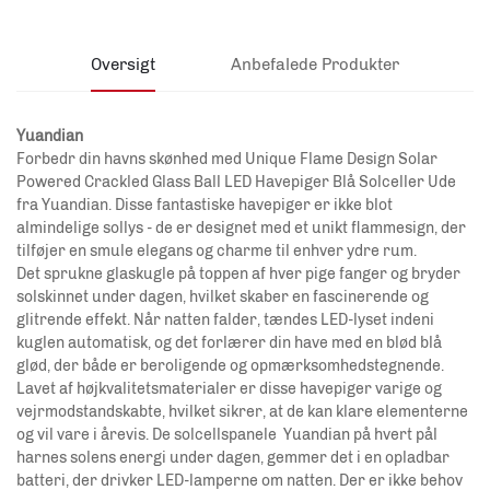
Oversigt
Anbefalede Produkter
Yuandian
Forbedr din havns skønhed med Unique Flame Design Solar
Powered Crackled Glass Ball LED Havepiger Blå Solceller Ude
fra Yuandian. Disse fantastiske havepiger er ikke blot
almindelige sollys - de er designet med et unikt flammesign, der
tilføjer en smule elegans og charme til enhver ydre rum.
Det sprukne glaskugle på toppen af hver pige fanger og bryder
solskinnet under dagen, hvilket skaber en fascinerende og
glitrende effekt. Når natten falder, tændes LED-lyset indeni
kuglen automatisk, og det forlærer din have med en blød blå
glød, der både er beroligende og opmærksomhedstegnende.
Lavet af højkvalitetsmaterialer er disse havepiger varige og
vejrmodstandskabte, hvilket sikrer, at de kan klare elementerne
og vil vare i årevis. De solcellspanele
Yuandian
på hvert pål
harnes solens energi under dagen, gemmer det i en opladbar
batteri, der drivker LED-lamperne om natten. Der er ikke behov