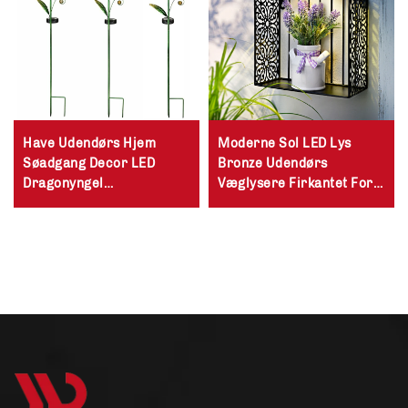
Have Udendørs Hjem
Moderne Sol LED Lys
Søadgang Decor LED
Bronze Udendørs
Dragonyngel
Væglysere Firkantet Form
Hummingbird Vandsprøjte
Udendørs Vægslør
Solstak