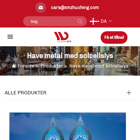
cara@xmzhuofeng.com
DA
Få et tilbud
Have metal med solcellslys
Forside
>
Produkter
>
Have metal med solcellslys
ALLE PRODUKTER