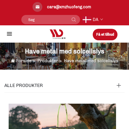
cara@xmzhuofeng.com
DA
Få et tilbud
Have metal med solcellslys
Forside
>
Produkter
>
Have metal med solcellslys
ALLE PRODUKTER