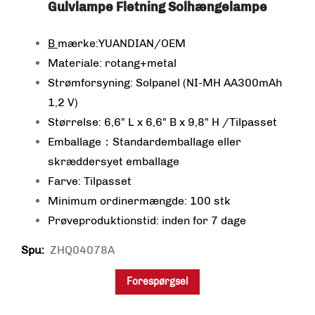
Gulvlampe Fletning Solhængelampe
B
mærke:YUANDIAN/OEM
Materiale: rotang+metal
Strømforsyning: Solpanel (NI-MH AA300mAh
1,2 V)
Størrelse: 6,6" L x 6,6" B x 9,8" H /Tilpasset
Emballage：Standardemballage eller
skræddersyet emballage
Farve: Tilpasset
Minimum ordinermængde: 100 stk
Prøveproduktionstid: inden for 7 dage
ZHQ04078A
Spu:
Forespørgsel