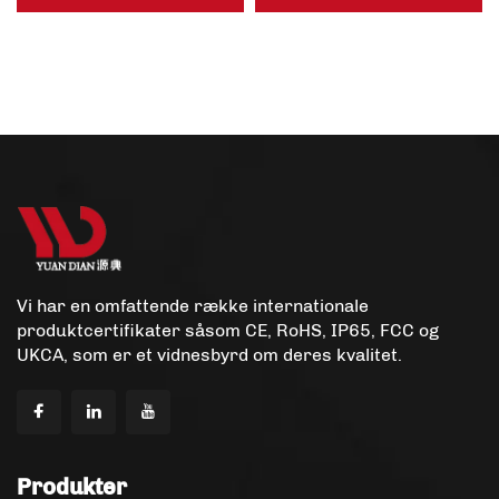
Rustisk Skulptur Metal
Lys Varmeballon
Agave Plante Multi Farve
Hængende Lyskande
LED Sollys
Vi har en omfattende række internationale
produktcertifikater såsom CE, RoHS, IP65, FCC og
UKCA, som er et vidnesbyrd om deres kvalitet.
Produkter