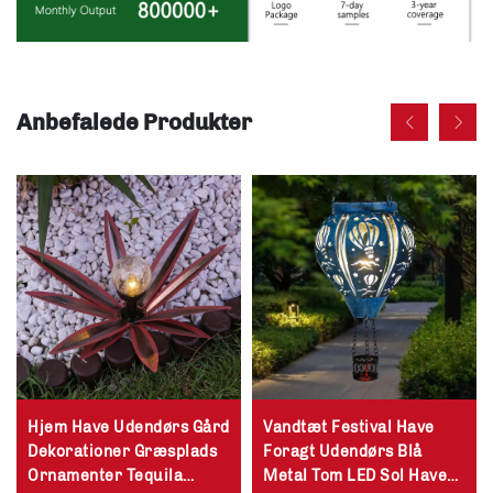
Anbefalede Produkter
Hjem Have Udendørs Gård
Vandtæt Festival Have
Dekorationer Græsplads
Foragt Udendørs Blå
Ornamenter Tequila
Metal Tom LED Sol Have