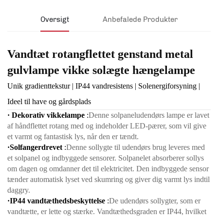
Oversigt
Anbefalede Produkter
Vandtæt rotangflettet genstand metal
gulvlampe vikke solægte hængelampe
Unik gradienttekstur | IP44 vandresistens | Solenergiforsyning |
Ideel til have og gårdsplads
· Dekorativ vikkelampe
:
Denne solpaneludendørs lampe er lavet
af håndflettet rotang med og indeholder LED-pærer, som vil give
et varmt og fantastisk lys, når den er tændt.
·Solfangerdrevet
:
Denne sollygte til udendørs brug leveres med
et solpanel og indbyggede sensorer. Solpanelet absorberer sollys
om dagen og omdanner det til elektricitet. Den indbyggede sensor
tænder automatisk lyset ved skumring og giver dig varmt lys indtil
daggry.
·IP44 vandtæthedsbeskyttelse
:
De udendørs sollygter, som er
vandtætte, er lette og stærke. Vandtæthedsgraden er IP44, hvilket